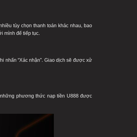
nhiều tùy chọn thanh toán khác nhau, bao
 mình để tiếp tục.
khi nhấn “Xác nhận”. Giao dịch sẽ được xử
là những phương thức
nạp tiền U888
được