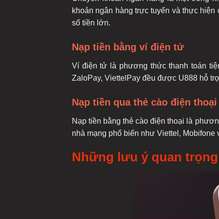
khoản ngân hàng trực tuyến và thực hiệ
số tiền lớn.
Nạp tiền bằng ví điện tử
Ví điện tử là phương thức thanh toán t
ZaloPay, ViettelPay đều được U888 hỗ trợ. 
Nạp tiền qua thẻ cào điện thoại
Nạp tiền bằng thẻ cào điện thoại là phươ
nhà mạng phổ biến như Viettel, Mobifone v
Những lưu ý quan trọng 