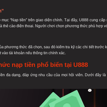
n”
mục “Nạp tiền” trên giao diện chính. Tại đây, U888 cung cấp 
à thẻ cào điện thoại. Người chơi chọn phương thức phù hợp với
ủa phương thức đã chọn, sau đó kiểm tra kỹ các chi tiết trước 
t vào tài khoản nếu thông tin chính xác.
ức nạp tiền phổ biến tại U888
iền đa dạng, đáp ứng nhu cầu của mọi hội viên. Dưới đây 