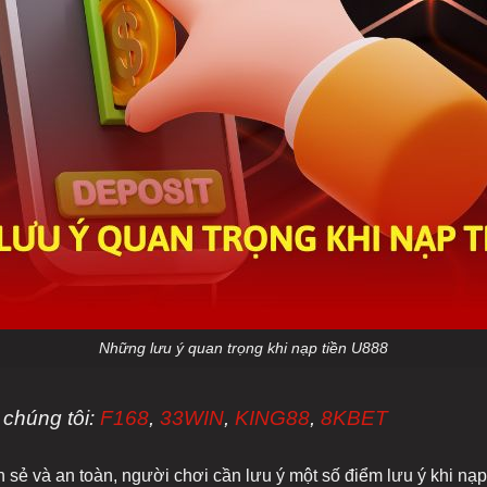
Những lưu ý quan trọng khi nạp tiền U888
 chúng tôi:
F168
,
33WIN
,
KING88
,
8KBET
n sẻ và an toàn, người chơi cần lưu ý một số điểm lưu ý khi
nạp