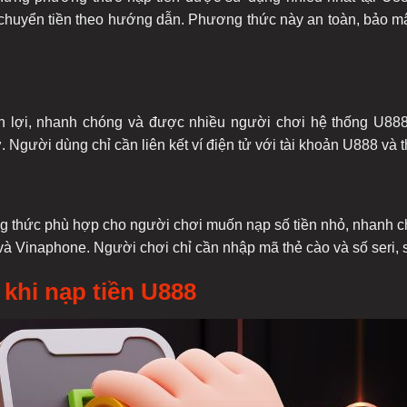
n chuyển tiền theo hướng dẫn. Phương thức này an toàn, bảo 
iện lợi, nhanh chóng và được nhiều người chơi hệ thống U8
Người dùng chỉ cần liên kết ví điện tử với tài khoản U888 và th
ng thức phù hợp cho người chơi muốn nạp số tiền nhỏ, nhanh ch
à Vinaphone. Người chơi chỉ cần nhập mã thẻ cào và số seri, s
khi nạp tiền U888